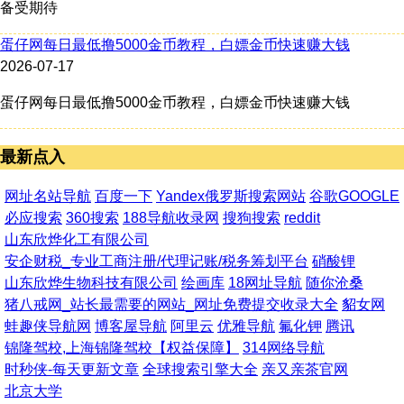
备受期待
蛋仔网每日最低撸5000金币教程，白嫖金币快速赚大钱
2026-07-17
蛋仔网每日最低撸5000金币教程，白嫖金币快速赚大钱
最新点入
网址名站导航
百度一下
Yandex俄罗斯搜索网站
谷歌GOOGLE
必应搜索
360搜索
188导航收录网
搜狗搜索
reddit
山东欣烨化工有限公司
安企财税_专业工商注册/代理记账/税务筹划平台
硝酸锂
山东欣烨生物科技有限公司
绘画库
18网址导航
随你沧桑
猪八戒网_站长最需要的网站_网址免费提交收录大全
貂女网
蛙趣侠导航网
博客屋导航
阿里云
优雅导航
氟化钾
腾讯
锦隆驾校,上海锦隆驾校【权益保障】
314网络导航
时秒侠-每天更新文章
全球搜索引擎大全
亲又亲茶官网
北京大学