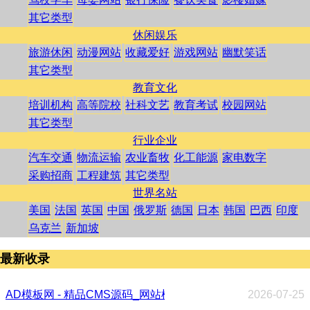
其它类型
休闲娱乐
旅游休闲
动漫网站
收藏爱好
游戏网站
幽默笑话
其它类型
教育文化
培训机构
高等院校
社科文艺
教育考试
校园网站
其它类型
行业企业
汽车交通
物流运输
农业畜牧
化工能源
家电数字
采购招商
工程建筑
其它类型
世界名站
美国
法国
英国
中国
俄罗斯
德国
日本
韩国
巴西
印度
乌克兰
新加坡
最新收录
AD模板网 - 精品CMS源码_网站模板_HTML 网页模板下载分
2026-07-25