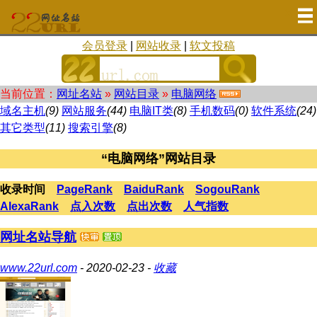
会员登录
|
网站收录
|
软文投稿
当前位置：
网址名站
»
网站目录
»
电脑网络
域名主机
(9)
网站服务
(44)
电脑IT类
(8)
手机数码
(0)
软件系统
(24)
其它类型
(11)
搜索引擎
(8)
“电脑网络”网站目录
收录时间
PageRank
BaiduRank
SogouRank
AlexaRank
点入次数
点出次数
人气指数
网址名站导航
www.22url.com
- 2020-02-23 -
收藏