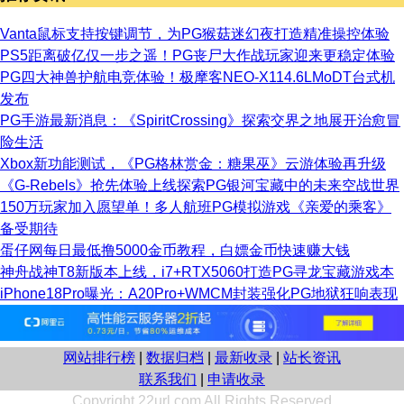
Vanta鼠标支持按键调节，为PG猴菇迷幻夜打造精准操控体验
PS5距离破亿仅一步之遥！PG丧尸大作战玩家迎来更稳定体验
PG四大神兽护航电竞体验！极摩客NEO-X114.6LMoDT台式机
发布
PG手游最新消息：《SpiritCrossing》探索交界之地展开治愈冒
险生活
Xbox新功能测试，《PG格林赏金：糖果巫》云游体验再升级
《G-Rebels》抢先体验上线探索PG银河宝藏中的未来空战世界
150万玩家加入愿望单！多人航班PG模拟游戏《亲爱的乘客》
备受期待
蛋仔网每日最低撸5000金币教程，白嫖金币快速赚大钱
神舟战神T8新版本上线，i7+RTX5060打造PG寻龙宝藏游戏本
iPhone18Pro曝光：A20Pro+WMCM封装强化PG地狱狂响表现
网站排行榜
|
数据归档
|
最新收录
|
站长资讯
联系我们
|
申请收录
Copyright 22url.com All Rights Reserved