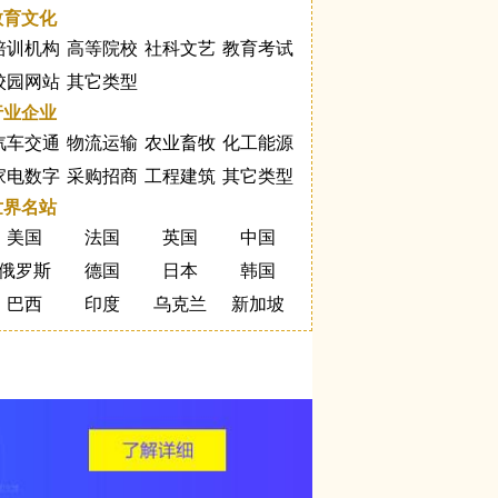
教育文化
培训机构
高等院校
社科文艺
教育考试
校园网站
其它类型
行业企业
汽车交通
物流运输
农业畜牧
化工能源
家电数字
采购招商
工程建筑
其它类型
世界名站
美国
法国
英国
中国
俄罗斯
德国
日本
韩国
巴西
印度
乌克兰
新加坡