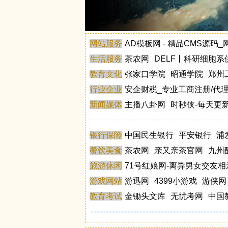
网站服务
AD模板网 - 精品CMS源码
生活服务
腾飞云建站
茶农网
自动秒收录CMS
DELF丨科研细胞系
拔山猫
教育文化
合肥龙傲调查公司
张家口学院
南京叶子商务调查
昭通学院
郑州
行业企业
锦隆驾校,上海锦隆驾校【权益保障】
中公教育
安企财税_专业工商注册/代
学而思
新闻媒体
装配式污水罐-搪瓷拼装罐-搪瓷罐-厌
主播八卦网
时秒侠-每天更
双膜气柜_双膜储气柜_沼气储气柜_
环球网
科学新闻
银行保险
双膜气柜_搪瓷拼装罐_环氧拼装罐_
中国民生银行
平安银行
浦
餐饮美食
宝航人力资源
工商银行
茶农网
山东欣烨化工有限公司
亲又亲茶官网
九州
旅游休闲
71号红娘网-离异男女交友
游戏网站
马蜂窝
途牛旅游网
游迅网
4399小游戏
游侠网
教育考试
金锄头文库
无忧考网
中国