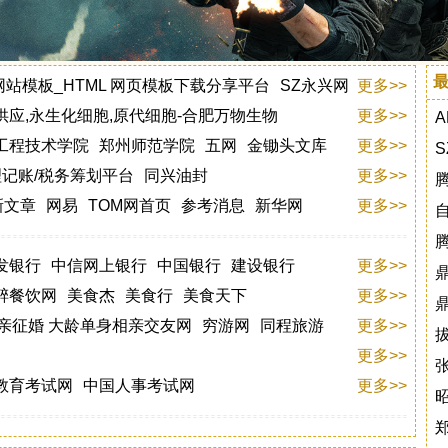
_网站模板_HTML 网页模板下载分享平台
SZ永兴网
更多>>
供应,永生化细胞,原代细胞-合肥万物生物
酷搜云网盘
列表网
喀什人人网
更多>>
公司
工程技术学院
杭州易妙洗涤用品有限公司
郑州师范学院
五网
水经微图
金锄头文库
更多>>
理记账/税务筹划平台
亲又亲茶官网
同兴油封
更多>>
氧罐-青岛宸一环境科技有限公司
新文章
网易
TOM网首页
参考消息
新华网
更多>>
沼气稳压柜_青岛宸一环境科技有限公司
好氧堆肥膜_青岛宸一环境科技有限公司
发银行
中信网上银行
中国银行
建设银行
perforated panels
更多>>
醉餐饮网
美食杰
美食行
美食天下
更多>>
相亲征婚 大龄单身相亲交友网
穷游网
同程旅游
更多>>
更多>>
教育考试网
中国人事考试网
更多>>