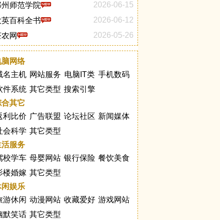
2026-06-15
郑州师范学院
2026-06-12
大英百科全书
2026-05-26
茶农网
电脑网络
域名主机
网站服务
电脑IT类
手机数码
软件系统
其它类型
搜索引擎
综合其它
返利比价
广告联盟
论坛社区
新闻媒体
社会科学
其它类型
生活服务
驾校学车
母婴网站
银行保险
餐饮美食
影楼婚嫁
其它类型
休闲娱乐
旅游休闲
动漫网站
收藏爱好
游戏网站
幽默笑话
其它类型