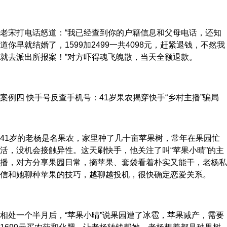
老宋打电话怒道：“我已经查到你的户籍信息和父母电话，还知
道你早就结婚了，1599加2499一共4098元，赶紧退钱，不然我
就去派出所报案！”对方吓得魂飞魄散，当天全额退款。
案例四 快手号反查手机号：41岁果农揭穿快手“乡村主播”骗局
41岁的老杨是名果农，家里种了几十亩苹果树，常年在果园忙
活，没机会接触异性。这天刷快手，他关注了叫“苹果小晴”的主
播，对方分享果园日常，摘苹果、套袋看着朴实又能干，老杨私
信和她聊种苹果的技巧，越聊越投机，很快确定恋爱关系。
相处一个半月后，“苹果小晴”说果园遭了冰雹，苹果减产，需要