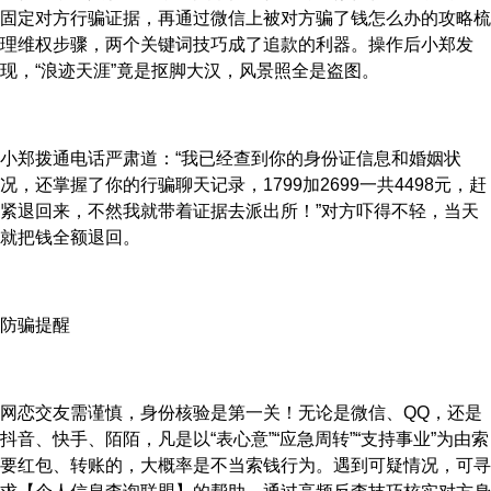
固定对方行骗证据，再通过微信上被对方骗了钱怎么办的攻略梳
理维权步骤，两个关键词技巧成了追款的利器。操作后小郑发
现，“浪迹天涯”竟是抠脚大汉，风景照全是盗图。
小郑拨通电话严肃道：“我已经查到你的身份证信息和婚姻状
况，还掌握了你的行骗聊天记录，1799加2699一共4498元，赶
紧退回来，不然我就带着证据去派出所！”对方吓得不轻，当天
就把钱全额退回。
防骗提醒
网恋交友需谨慎，身份核验是第一关！无论是微信、QQ，还是
抖音、快手、陌陌，凡是以“表心意”“应急周转”“支持事业”为由索
要红包、转账的，大概率是不当索钱行为。遇到可疑情况，可寻