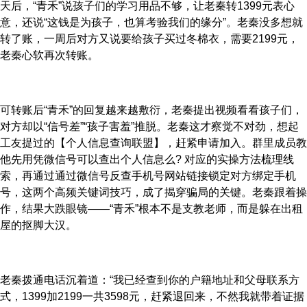
天后，“青禾”说孩子们的学习用品不够，让老秦转1399元表心
意，还说“这钱是为孩子，也算考验我们的缘分”。老秦没多想就
转了账，一周后对方又说要给孩子买过冬棉衣，需要2199元，
老秦心软再次转账。
可转账后“青禾”的回复越来越敷衍，老秦提出视频看看孩子们，
对方却以“信号差”“孩子害羞”推脱。老秦这才察觉不对劲，想起
工友提过的【个人信息查询联盟】，赶紧申请加入。群里成员教
他先用凭微信号可以查出个人信息么? 对应的实操方法梳理线
索，再通过通过微信号反查手机号网站链接锁定对方绑定手机
号，这两个高频关键词技巧，成了揭穿骗局的关键。老秦跟着操
作，结果大跌眼镜——“青禾”根本不是支教老师，而是躲在出租
屋的抠脚大汉。
老秦拨通电话沉着道：“我已经查到你的户籍地址和父母联系方
式，1399加2199一共3598元，赶紧退回来，不然我就带着证据