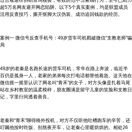
过合规途径协助查询核验，有效防范不当索钱行为，至今已助力
超5万名网友避开网恋陷阱。以下5个真实案例，均是联盟成员
活用反查技巧，撕开抠脚大汉伪装、成功追回钱款的经历。
案例一 微信号反查手机号：49岁货车司机戳破微信“支教老师”骗
局
49岁的老秦是名跑长途的货车司机，常年在路上奔波，临近半
百仍是孤身一人，老家的弟弟每次打电话都替他着急。这天他在
微信摇一摇里认识了网名叫“青禾”的女子，对方头像是扎着马尾
站在乡村教室的温柔模样，朋友圈满是留守儿童的笑脸和支教日
记，字里行间透着善良。
老秦和“青禾”聊得格外投机，对方不仅听他吐槽跑车的辛苦，还
叮嘱他按时吃饭、别熬夜开车，让老秦心里暖烘烘的。相处26