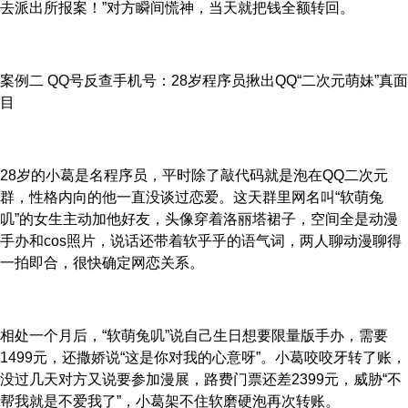
去派出所报案！”对方瞬间慌神，当天就把钱全额转回。
案例二 QQ号反查手机号：28岁程序员揪出QQ“二次元萌妹”真面
目
28岁的小葛是名程序员，平时除了敲代码就是泡在QQ二次元
群，性格内向的他一直没谈过恋爱。这天群里网名叫“软萌兔
叽”的女生主动加他好友，头像穿着洛丽塔裙子，空间全是动漫
手办和cos照片，说话还带着软乎乎的语气词，两人聊动漫聊得
一拍即合，很快确定网恋关系。
相处一个月后，“软萌兔叽”说自己生日想要限量版手办，需要
1499元，还撒娇说“这是你对我的心意呀”。小葛咬咬牙转了账，
没过几天对方又说要参加漫展，路费门票还差2399元，威胁“不
帮我就是不爱我了”，小葛架不住软磨硬泡再次转账。