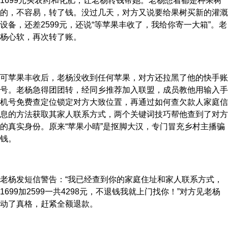
1699元买农药和化肥，让老杨转钱帮她。老杨想着都是种果树
的，不容易，转了钱。没过几天，对方又说要给果树买新的灌溉
设备，还差2599元，还说“等苹果丰收了，我给你寄一大箱”。老
杨心软，再次转了账。
可苹果丰收后，老杨没收到任何苹果，对方还拉黑了他的快手账
号。老杨急得团团转，经同乡推荐加入联盟，成员教他用输入手
机号免费查定位锁定对方大致位置，再通过如何查欠款人家庭信
息的方法获取其家人联系方式，两个关键词技巧帮他查到了对方
的真实身份。原来“苹果小晴”是抠脚大汉，专门冒充乡村主播骗
钱。
老杨发短信警告：“我已经查到你的家庭住址和家人联系方式，
1699加2599一共4298元，不退钱我就上门找你！”对方见老杨
动了真格，赶紧全额退款。