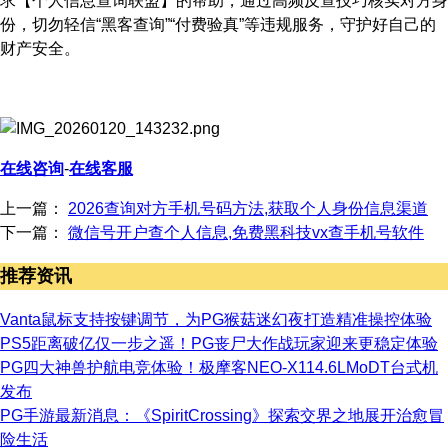
求【个人信息查询联盟】的帮助，通过高频反查技巧核实对方身
份，切勿轻信“黑客查询”“付费验真”等违规服务，守护好自己的
财产安全。
在线咨询
-
在线客服
上一篇：
2026查询对方手机号码方法,获取个人身份信息渠道
下一篇：
微信号开户查个人信息,免费黑科技vx查手机号软件
推荐资讯
Vanta鼠标支持按键调节，为PG猴菇迷幻夜打造精准操控体验
PS5距离破亿仅一步之遥！PG丧尸大作战玩家迎来更稳定体验
PG四大神兽护航电竞体验！极摩客NEO-X114.6LMoDT台式机
发布
PG手游最新消息：《SpiritCrossing》探索交界之地展开治愈冒
险生活