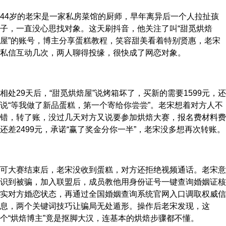
44岁的老宋是一家私房菜馆的厨师，早年离异后一个人拉扯孩
子，一直没心思找对象。这天刷抖音，他关注了叫“甜觅烘焙
屋”的账号，博主分享蛋糕教程，笑容甜美看着特别贤惠，老宋
私信互动几次，两人聊得投缘，很快成了网恋对象。
相处29天后，“甜觅烘焙屋”说烤箱坏了，买新的需要1599元，还
说“等我做了新品蛋糕，第一个寄给你尝尝”。老宋想着对方人不
错，转了账，没过几天对方又说要参加烘焙大赛，报名费材料费
还差2499元，承诺“赢了奖金分你一半”，老宋没多想再次转账。
可大赛结束后，老宋没收到蛋糕，对方还拒绝视频通话。老宋意
识到被骗，加入联盟后，成员教他用身份证号一键查询婚姻证核
实对方婚恋状态，再通过全国婚姻查询系统官网入口调取权威信
息，两个关键词技巧让骗局无处遁形。操作后老宋发现，这
个“烘焙博主”竟是抠脚大汉，连基本的烘焙步骤都不懂。