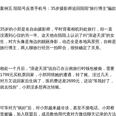
案例五 陌陌号反查手机号：35岁摄影师追回陌陌“旅行博主”骗款
35岁的小郑是名自由摄影师，平时背着相机到处旅行，却一直
没遇到心仪的另一半。这天他在陌陌上认识了叫“浪迹天涯”的女
生，对方头像是海边的靓丽身影，动态全是各地风景照，自称是
旅行博主，两人聊旅行经历一拍即合，很快确定了关系。
相处一个月后，“浪迹天涯”说自己在云南旅行时钱包被偷，需要
1799元买机票回家，小郑同情她的遭遇，转了账。没过几天，
对方又说回家后生病了，医药费还差2699元，还说“等我好了，
就去找你”，小郑没多想再次转账。
可等对方“病好”后，对小郑越来越冷淡，甚至不接电话。小郑察
觉被骗，加入联盟后，成员教他用代查对方微信聊天记录的方法