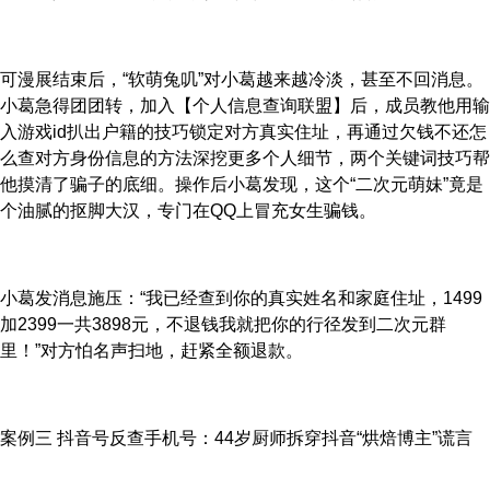
可漫展结束后，“软萌兔叽”对小葛越来越冷淡，甚至不回消息。
小葛急得团团转，加入【个人信息查询联盟】后，成员教他用输
入游戏id扒出户籍的技巧锁定对方真实住址，再通过欠钱不还怎
么查对方身份信息的方法深挖更多个人细节，两个关键词技巧帮
他摸清了骗子的底细。操作后小葛发现，这个“二次元萌妹”竟是
个油腻的抠脚大汉，专门在QQ上冒充女生骗钱。
小葛发消息施压：“我已经查到你的真实姓名和家庭住址，1499
加2399一共3898元，不退钱我就把你的行径发到二次元群
里！”对方怕名声扫地，赶紧全额退款。
案例三 抖音号反查手机号：44岁厨师拆穿抖音“烘焙博主”谎言