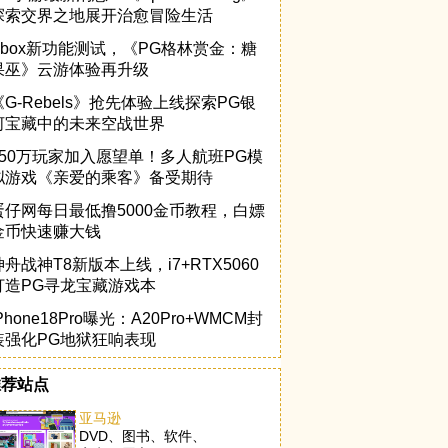
探索交界之地展开治愈冒险生活
Xbox新功能测试，《PG格林赏金：糖
果巫》云游体验再升级
《G-Rebels》抢先体验上线探索PG银
河宝藏中的未来空战世界
150万玩家加入愿望单！多人航班PG模
拟游戏《亲爱的乘客》备受期待
蛋仔网每日最低撸5000金币教程，白嫖
金币快速赚大钱
神舟战神T8新版本上线，i7+RTX5060
打造PG寻龙宝藏游戏本
Phone18Pro曝光：A20Pro+WMCM封
装强化PG地狱狂响表现
推荐站点
亚马逊
DVD、图书、软件、