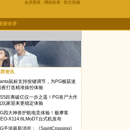
会员登录
|
网站收录
|
软文投稿
最新收录
推荐资讯
Vanta鼠标支持按键调节，为PG猴菇迷
幻夜打造精准操控体验
PS5距离破亿仅一步之遥！PG丧尸大作
战玩家迎来更稳定体验
PG四大神兽护航电竞体验！极摩客
NEO-X114.6LMoDT台式机发布
G手游最新消息：《SpiritCrossing》