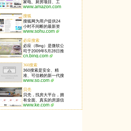
家电、厨房项目、工
www.amazon.com
具、草坪和庭院项目、
玩具、服装、体育用
搜狐
品、鲜美食品、首饰、
搜狐网为用户提供24
手表、健康和个人关心
小时不间断的最新资
项目、美容品、乐器等
www.sohu.com
讯，及搜索、邮件等网
等应有尽有。
络服务。内容包括全球
必应搜索
热点事件、突发新闻、
必应（Bing）是微软公
时事评论、热播影视
司于2009年5月28日推
剧、体育赛事、行业动
cn.bing.com
出的全新搜索引擎服
态、生活服务信息，以
务。必应集成了多个独
及论坛、博客、微博、
360搜索
特功能，包括每日首页
我的搜狐等互动空间。
360搜索是安全、精
美图，与Windows 8.1
准、可信赖的新一代搜
深度融合的超级搜索功
www.so.com
索引擎，依托于360母
能，以及崭新的搜索结
品牌的安全优势，全面
果导航模式等。用户可
贝壳
拦截各类钓鱼欺诈等恶
登录微软必应首页，打
贝壳，找房大平台，拥
意网站，提供更放心的
开内置于Windows8操
有全面、真实的房源信
搜索服务。 360搜索
作系统的必应应用，或
www.ke.com
息，以及VR看房、房
so靠谱。
直接按下Windows
屋估价、智能推荐等业
Phone手机搜索按钮，
界创新技术，以为2亿
均可直达必应的网页、
家庭提供品质居住服务
图片、视频、词典、翻
为愿景。业务涉及二手
译、资讯、地图等全球