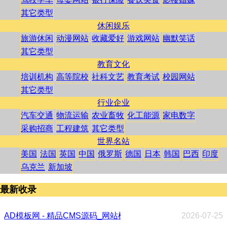
其它类型
休闲娱乐
旅游休闲
动漫网站
收藏爱好
游戏网站
幽默笑话
其它类型
教育文化
培训机构
高等院校
社科文艺
教育考试
校园网站
其它类型
行业企业
汽车交通
物流运输
农业畜牧
化工能源
家电数字
采购招商
工程建筑
其它类型
世界名站
美国
法国
英国
中国
俄罗斯
德国
日本
韩国
巴西
印度
乌克兰
新加坡
最新收录
AD模板网 - 精品CMS源码_网站模板_HTML 网页模板下载分
2026-07-25