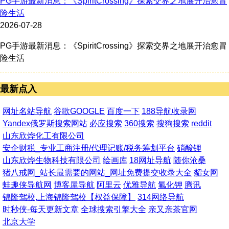
PG手游最新消息：《SpiritCrossing》探索交界之地展开治愈冒
险生活
2026-07-28
PG手游最新消息：《SpiritCrossing》探索交界之地展开治愈冒
险生活
最新点入
网址名站导航
谷歌GOOGLE
百度一下
188导航收录网
Yandex俄罗斯搜索网站
必应搜索
360搜索
搜狗搜索
reddit
山东欣烨化工有限公司
安企财税_专业工商注册/代理记账/税务筹划平台
硝酸锂
山东欣烨生物科技有限公司
绘画库
18网址导航
随你沧桑
猪八戒网_站长最需要的网站_网址免费提交收录大全
貂女网
蛙趣侠导航网
博客屋导航
阿里云
优雅导航
氟化钾
腾讯
锦隆驾校,上海锦隆驾校【权益保障】
314网络导航
时秒侠-每天更新文章
全球搜索引擎大全
亲又亲茶官网
北京大学