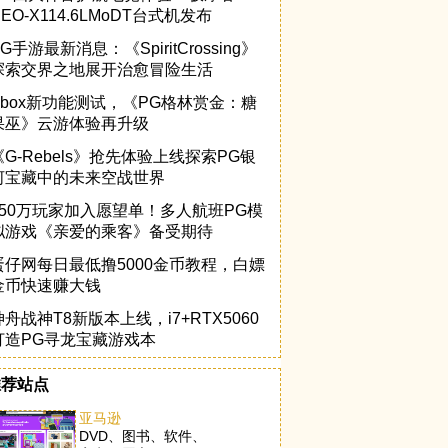
NEO-X114.6LMoDT台式机发布
G手游最新消息：《SpiritCrossing》
探索交界之地展开治愈冒险生活
Xbox新功能测试，《PG格林赏金：糖
果巫》云游体验再升级
《G-Rebels》抢先体验上线探索PG银
河宝藏中的未来空战世界
150万玩家加入愿望单！多人航班PG模
拟游戏《亲爱的乘客》备受期待
蛋仔网每日最低撸5000金币教程，白嫖
金币快速赚大钱
神舟战神T8新版本上线，i7+RTX5060
打造PG寻龙宝藏游戏本
推荐站点
亚马逊
DVD、图书、软件、