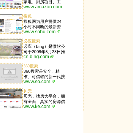
家电、厨房项目、工
www.amazon.com
具、草坪和庭院项目、
玩具、服装、体育用
搜狐
品、鲜美食品、首饰、
搜狐网为用户提供24
手表、健康和个人关心
小时不间断的最新资
项目、美容品、乐器等
www.sohu.com
讯，及搜索、邮件等网
等应有尽有。
络服务。内容包括全球
必应搜索
热点事件、突发新闻、
必应（Bing）是微软公
时事评论、热播影视
司于2009年5月28日推
剧、体育赛事、行业动
cn.bing.com
出的全新搜索引擎服
态、生活服务信息，以
务。必应集成了多个独
及论坛、博客、微博、
360搜索
特功能，包括每日首页
我的搜狐等互动空间。
360搜索是安全、精
美图，与Windows 8.1
准、可信赖的新一代搜
深度融合的超级搜索功
www.so.com
索引擎，依托于360母
能，以及崭新的搜索结
品牌的安全优势，全面
果导航模式等。用户可
贝壳
拦截各类钓鱼欺诈等恶
登录微软必应首页，打
贝壳，找房大平台，拥
意网站，提供更放心的
开内置于Windows8操
有全面、真实的房源信
搜索服务。 360搜索
作系统的必应应用，或
www.ke.com
息，以及VR看房、房
so靠谱。
直接按下Windows
屋估价、智能推荐等业
Phone手机搜索按钮，
界创新技术，以为2亿
均可直达必应的网页、
家庭提供品质居住服务
图片、视频、词典、翻
为愿景。业务涉及二手
译、资讯、地图等全球