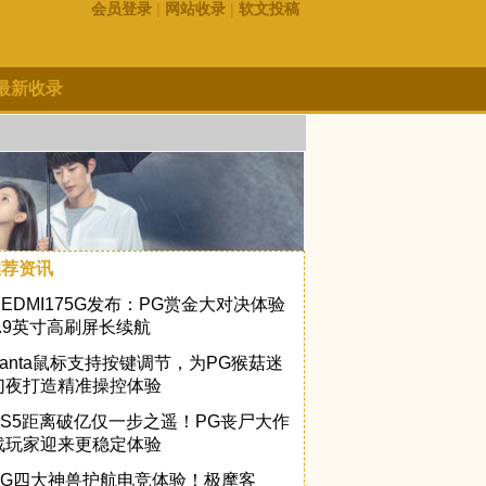
会员登录
|
网站收录
|
软文投稿
最新收录
推荐资讯
REDMI175G发布：PG赏金大对决体验
6.9英寸高刷屏长续航
Vanta鼠标支持按键调节，为PG猴菇迷
幻夜打造精准操控体验
PS5距离破亿仅一步之遥！PG丧尸大作
战玩家迎来更稳定体验
PG四大神兽护航电竞体验！极摩客