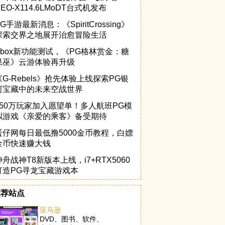
NEO-X114.6LMoDT台式机发布
G手游最新消息：《SpiritCrossing》
探索交界之地展开治愈冒险生活
Xbox新功能测试，《PG格林赏金：糖
果巫》云游体验再升级
《G-Rebels》抢先体验上线探索PG银
河宝藏中的未来空战世界
150万玩家加入愿望单！多人航班PG模
拟游戏《亲爱的乘客》备受期待
蛋仔网每日最低撸5000金币教程，白嫖
金币快速赚大钱
神舟战神T8新版本上线，i7+RTX5060
打造PG寻龙宝藏游戏本
推荐站点
亚马逊
DVD、图书、软件、