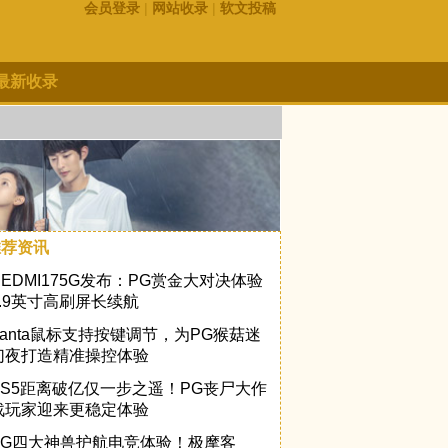
会员登录
|
网站收录
|
软文投稿
最新收录
推荐资讯
REDMI175G发布：PG赏金大对决体验
6.9英寸高刷屏长续航
Vanta鼠标支持按键调节，为PG猴菇迷
幻夜打造精准操控体验
PS5距离破亿仅一步之遥！PG丧尸大作
战玩家迎来更稳定体验
PG四大神兽护航电竞体验！极摩客