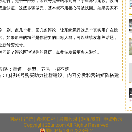
分期付，先给一部分，等账号完全转移到自己手里再付尾款。收到
双重认证。这些步骤做完，基本就不用担心号被找回。如果卖家不
刷一刷、点几个赞、回几条评论，让系统觉得这是个真实用户在操
容。如果原来的粉丝是你需要的目标人群，可以继续发相关话题，
让新号变死号。
遇到哪种问题？评论区说说你的经历，点赞转发帮更多人避坑。
购买攻略：渠道、类型、养号一招不落
略：电报账号购买助力社群建设、内容分发和营销矩阵搭建
网站排行榜
|
数据归档
|
最新收录
|
联系我们
|
申请收录
Copyright 22url.com All Rights Reserved
蜀ICP备18032328号-2