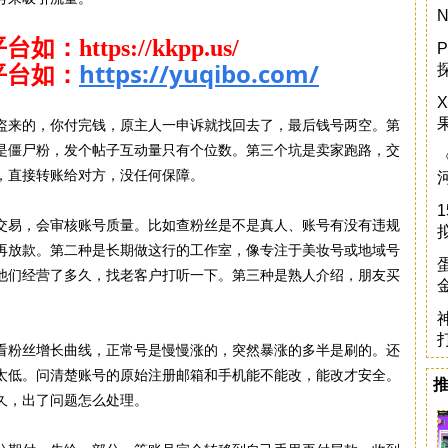
平台
如
：https://kkpp.us/
P
https://yuqibo.com/
平台
如
：
盗来的，你付完钱，原主人一申诉就找回去了，最后钱号两空。第
是僵尸粉，发个帖子互动量只有个位数。第三个坑是卖家跑路，交
，直接转账给对方，没任何保障。
交易，会审核账号质量。比如查粉丝是不是真人、账号有没有违规
再放款。第二种是长期做这行的工作室，像专注于美妆号或地域号
他们经营了多久，找老客户打听一下。第三种是熟人介绍，朋友买
看粉丝增长曲线，正常号是慢慢涨的，突然暴涨的多半是刷的。还
太低。问清楚账号的原始注册邮箱和手机能不能改，能改才安全。
久，出了问题怎么处理。