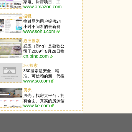
家电、厨房项目、工
www.amazon.com
具、草坪和庭院项目、
玩具、服装、体育用
搜狐
品、鲜美食品、首饰、
搜狐网为用户提供24
手表、健康和个人关心
小时不间断的最新资
项目、美容品、乐器等
www.sohu.com
讯，及搜索、邮件等网
等应有尽有。
络服务。内容包括全球
必应搜索
热点事件、突发新闻、
必应（Bing）是微软公
时事评论、热播影视
司于2009年5月28日推
剧、体育赛事、行业动
cn.bing.com
出的全新搜索引擎服
态、生活服务信息，以
务。必应集成了多个独
及论坛、博客、微博、
360搜索
特功能，包括每日首页
我的搜狐等互动空间。
360搜索是安全、精
美图，与Windows 8.1
准、可信赖的新一代搜
深度融合的超级搜索功
www.so.com
索引擎，依托于360母
能，以及崭新的搜索结
品牌的安全优势，全面
果导航模式等。用户可
贝壳
拦截各类钓鱼欺诈等恶
登录微软必应首页，打
贝壳，找房大平台，拥
意网站，提供更放心的
开内置于Windows8操
有全面、真实的房源信
搜索服务。 360搜索
作系统的必应应用，或
www.ke.com
息，以及VR看房、房
so靠谱。
直接按下Windows
屋估价、智能推荐等业
Phone手机搜索按钮，
界创新技术，以为2亿
均可直达必应的网页、
家庭提供品质居住服务
图片、视频、词典、翻
为愿景。业务涉及二手
译、资讯、地图等全球