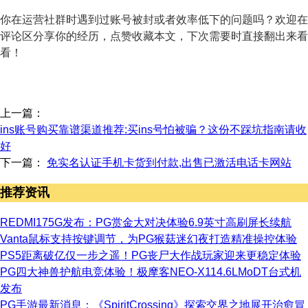
你在运营社群时遇到过账号被封或者效率低下的问题吗？欢迎在
评论区分享你的经历，点赞收藏本文，下次需要时直接翻出来看
看！
上一篇：
ins账号购买靠谱渠道推荐:买ins号怕被骗？这份不踩坑指南请收
好
下一篇：
免实名认证手机卡货到付款,出售已激活电话卡网站
推荐资讯
REDMI175G发布：PG赏金大对决体验6.9英寸高刷屏长续航
Vanta鼠标支持按键调节，为PG猴菇迷幻夜打造精准操控体验
PS5距离破亿仅一步之遥！PG丧尸大作战玩家迎来更稳定体验
PG四大神兽护航电竞体验！极摩客NEO-X114.6LMoDT台式机
发布
PG手游最新消息：《SpiritCrossing》探索交界之地展开治愈冒