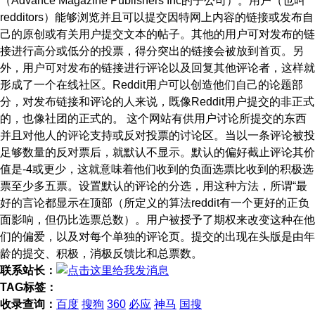
（Advance Magazine Publishers Inc的子公司）。用户（也叫
redditors）能够浏览并且可以提交因特网上内容的链接或发布自
己的原创或有关用户提交文本的帖子。其他的用户可对发布的链
接进行高分或低分的投票，得分突出的链接会被放到首页。另
外，用户可对发布的链接进行评论以及回复其他评论者，这样就
形成了一个在线社区。Reddit用户可以创造他们自己的论题部
分，对发布链接和评论的人来说，既像Reddit用户提交的非正式
的，也像社团的正式的。 这个网站有供用户讨论所提交的东西
并且对他人的评论支持或反对投票的讨论区。当以一条评论被投
足够数量的反对票后，就默认不显示。默认的偏好截止评论其价
值是-4或更少，这就意味着他们收到的负面选票比收到的积极选
票至少多五票。设置默认的评论的分选，用这种方法，所谓“最
好的言论都显示在顶部（所定义的算法reddit有一个更好的正负
面影响，但仍比选票总数）。用户被授予了期权来改变这种在他
们的偏爱，以及对每个单独的评论页。提交的出现在头版是由年
龄的提交、积极，消极反馈比和总票数。
联系站长：
TAG标签：
收录查询：
百度
搜狗
360
必应
神马
国搜