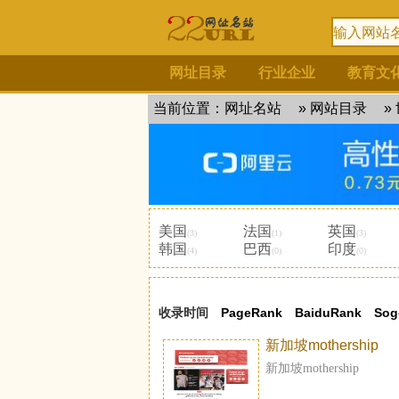
网址目录
行业企业
教育文
当前位置：
网址名站
»
网站目录
»
美国
法国
英国
(3)
(1)
(3)
韩国
巴西
印度
(4)
(0)
(0)
收录时间
PageRank
BaiduRank
Sog
新加坡mothership
新加坡mothership