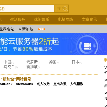
化
生活服务
休闲娱乐
电脑网络
文章资讯
世界名站
»
新加坡
中国
俄罗斯
德国
日本
(0)
(3)
(0)
(3)
乌克兰
新加坡
(1)
(3)
“新加坡”网站目录
ouRank
AlexaRank
点入次数
点出次数
人气指数
P