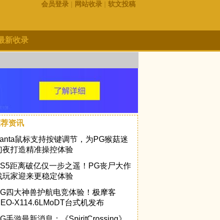
会员登录
|
网站收录
|
软文投稿
最新收录
推荐资讯
Vanta鼠标支持按键调节，为PG猴菇迷
幻夜打造精准操控体验
PS5距离破亿仅一步之遥！PG丧尸大作
战玩家迎来更稳定体验
PG四大神兽护航电竞体验！极摩客
NEO-X114.6LMoDT台式机发布
G手游最新消息：《SpiritCrossing》