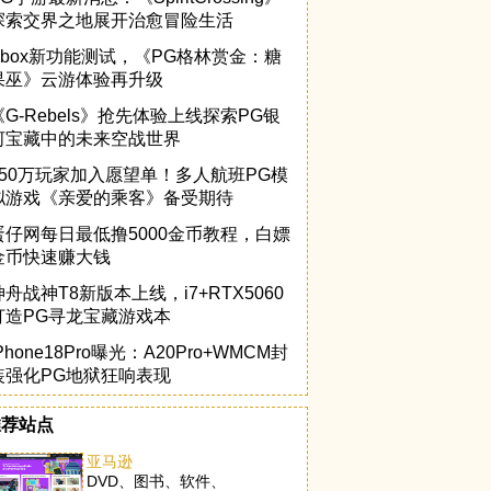
探索交界之地展开治愈冒险生活
Xbox新功能测试，《PG格林赏金：糖
果巫》云游体验再升级
《G-Rebels》抢先体验上线探索PG银
河宝藏中的未来空战世界
150万玩家加入愿望单！多人航班PG模
拟游戏《亲爱的乘客》备受期待
蛋仔网每日最低撸5000金币教程，白嫖
金币快速赚大钱
神舟战神T8新版本上线，i7+RTX5060
打造PG寻龙宝藏游戏本
Phone18Pro曝光：A20Pro+WMCM封
装强化PG地狱狂响表现
推荐站点
亚马逊
DVD、图书、软件、