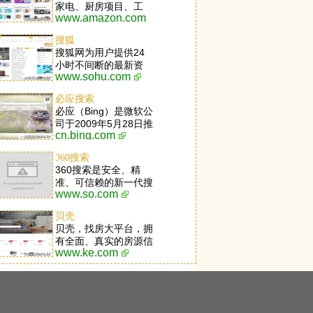
家电、厨房项目、工
www.amazon.com
具、草坪和庭院项目、
玩具、服装、体育用
搜狐
品、鲜美食品、首饰、
搜狐网为用户提供24
手表、健康和个人关心
小时不间断的最新资
项目、美容品、乐器等
www.sohu.com
讯，及搜索、邮件等网
等应有尽有。
络服务。内容包括全球
必应搜索
热点事件、突发新闻、
必应（Bing）是微软公
时事评论、热播影视
司于2009年5月28日推
剧、体育赛事、行业动
cn.bing.com
出的全新搜索引擎服
态、生活服务信息，以
务。必应集成了多个独
及论坛、博客、微博、
360搜索
特功能，包括每日首页
我的搜狐等互动空间。
360搜索是安全、精
美图，与Windows 8.1
准、可信赖的新一代搜
深度融合的超级搜索功
www.so.com
索引擎，依托于360母
能，以及崭新的搜索结
品牌的安全优势，全面
果导航模式等。用户可
贝壳
拦截各类钓鱼欺诈等恶
登录微软必应首页，打
贝壳，找房大平台，拥
意网站，提供更放心的
开内置于Windows8操
有全面、真实的房源信
搜索服务。 360搜索
作系统的必应应用，或
www.ke.com
息，以及VR看房、房
so靠谱。
直接按下Windows
屋估价、智能推荐等业
Phone手机搜索按钮，
界创新技术，以为2亿
均可直达必应的网页、
家庭提供品质居住服务
图片、视频、词典、翻
为愿景。业务涉及二手
译、资讯、地图等全球