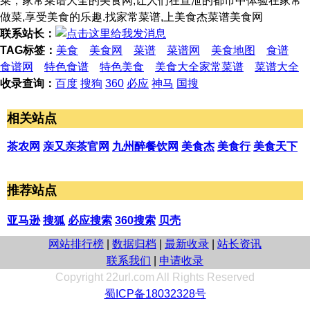
菜，家常菜谱大全的美食网,让人们在宣泄的都市中体验在家常
做菜,享受美食的乐趣.找家常菜谱,上美食杰菜谱美食网
联系站长：
TAG标签：
美食
美食网
菜谱
菜谱网
美食地图
食谱
食谱网
特色食谱
特色美食
美食大全家常菜谱
菜谱大全
收录查询：
百度
搜狗
360
必应
神马
国搜
相关站点
茶农网
亲又亲茶官网
九州醉餐饮网
美食杰
美食行
美食天下
推荐站点
亚马逊
搜狐
必应搜索
360搜索
贝壳
网站排行榜
|
数据归档
|
最新收录
|
站长资讯
联系我们
|
申请收录
Copyright 22url.com All Rights Reserved
蜀ICP备18032328号