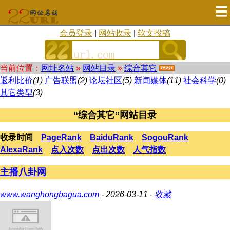
会员登录
|
网站收录
|
软文投稿
当前位置：
网址名站
»
网站目录
»
综合其它
返利比价
(1)
广告联盟
(2)
论坛社区
(5)
新闻媒体
(11)
社会科学
(0)
其它类型
(3)
“综合其它”网站目录
收录时间
PageRank
BaiduRank
SogouRank
AlexaRank
点入次数
点出次数
人气指数
主播八卦网
www.wanghongbagua.com
- 2026-03-11 -
收藏