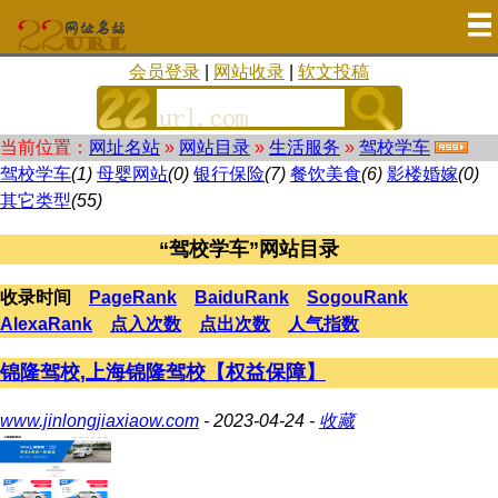
会员登录
|
网站收录
|
软文投稿
当前位置：
网址名站
»
网站目录
»
生活服务
»
驾校学车
驾校学车
(1)
母婴网站
(0)
银行保险
(7)
餐饮美食
(6)
影楼婚嫁
(0)
其它类型
(55)
“驾校学车”网站目录
收录时间
PageRank
BaiduRank
SogouRank
AlexaRank
点入次数
点出次数
人气指数
锦隆驾校,上海锦隆驾校【权益保障】
www.jinlongjiaxiaow.com
- 2023-04-24 -
收藏