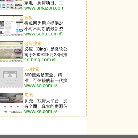
家电、厨房项目、工
www.amazon.com
具、草坪和庭院项目、
玩具、服装、体育用
搜狐
品、鲜美食品、首饰、
搜狐网为用户提供24
手表、健康和个人关心
小时不间断的最新资
项目、美容品、乐器等
www.sohu.com
讯，及搜索、邮件等网
等应有尽有。
络服务。内容包括全球
必应搜索
热点事件、突发新闻、
必应（Bing）是微软公
时事评论、热播影视
司于2009年5月28日推
剧、体育赛事、行业动
cn.bing.com
出的全新搜索引擎服
态、生活服务信息，以
务。必应集成了多个独
及论坛、博客、微博、
360搜索
特功能，包括每日首页
我的搜狐等互动空间。
360搜索是安全、精
美图，与Windows 8.1
准、可信赖的新一代搜
深度融合的超级搜索功
www.so.com
索引擎，依托于360母
能，以及崭新的搜索结
品牌的安全优势，全面
果导航模式等。用户可
贝壳
拦截各类钓鱼欺诈等恶
登录微软必应首页，打
贝壳，找房大平台，拥
意网站，提供更放心的
开内置于Windows8操
有全面、真实的房源信
搜索服务。 360搜索
作系统的必应应用，或
www.ke.com
息，以及VR看房、房
so靠谱。
直接按下Windows
屋估价、智能推荐等业
Phone手机搜索按钮，
界创新技术，以为2亿
均可直达必应的网页、
家庭提供品质居住服务
图片、视频、词典、翻
为愿景。业务涉及二手
译、资讯、地图等全球