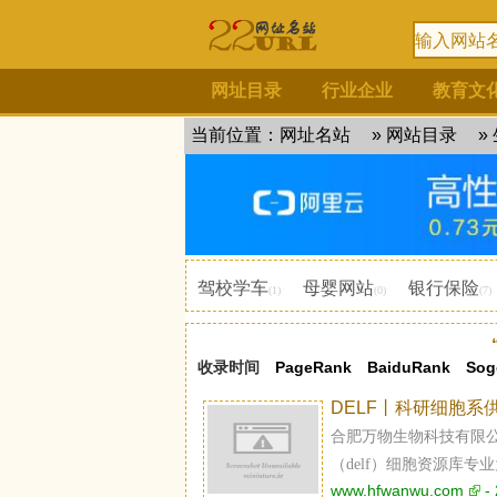
网址目录
行业企业
教育文
当前位置：
网址名站
»
网站目录
»
驾校学车
母婴网站
银行保险
(1)
(0)
(7)
收录时间
PageRank
BaiduRank
Sog
DELF丨科研细胞系
合肥万物生物科技有限
（delf）细胞资源库专
www.hfwanwu.com
- 
胞、ips细胞、荧光标