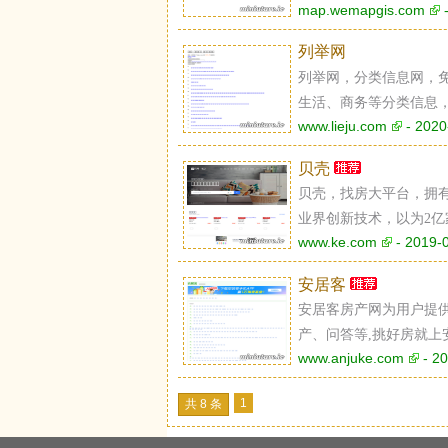
map.wemapgis.com
-
列举网
列举网，分类信息网，
生活、商务等分类信息
www.lieju.com
- 2020
贝壳
贝壳，找房大平台，拥
业界创新技术，以为2
www.ke.com
- 2019-
旅居、海外、家装等，
务，找房上贝壳。
安居客
安居客房产网为用户提
产、问答等,挑好房就上
www.anjuke.com
- 20
1
共 8 条