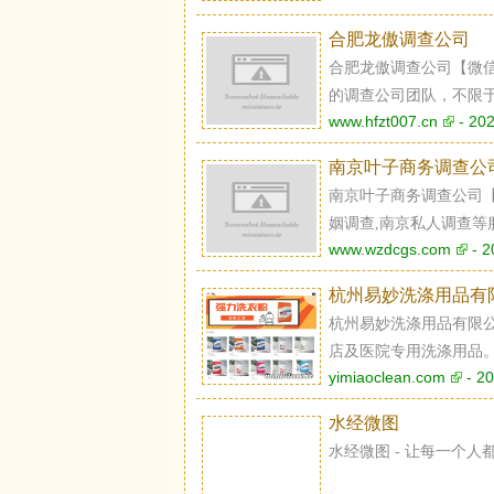
基因编辑实验等相关产
合肥龙傲调查公司
合肥龙傲调查公司【微信:
的调查公司团队，不限
www.hfzt007.cn
- 202
查取证等服务。
南京叶子商务调查公
南京叶子商务调查公司【1
姻调查,南京私人调查等
www.wzdcgs.com
- 2
杭州易妙洗涤用品有
杭州易妙洗涤用品有限
店及医院专用洗涤用品
yimiaoclean.com
- 20
需求。以科技创新、品
方案，共创清洁健康未
水经微图
用洗衣粉、强力洗衣粉
水经微图 - 让每一个
致力于满足各领域专业
提供高效、环保的洗涤