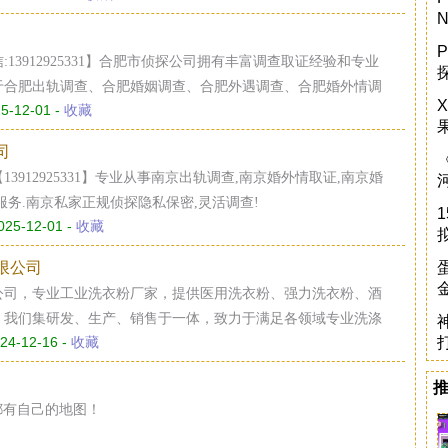
品及服务，先货后款，放心采购。
P
13912925331】合肥市侦探公司拥有丰富调查取证经验和专业
于合肥出轨调查、合肥婚姻调查、合肥外遇调查、合肥婚外情调
5-12-01 -
收藏
司
3912925331】专业从事南京出轨调查,南京婚外情取证,南京婚
服务.南京私家正规侦探隐私保密,灵活调查!
025-12-01 -
收藏
限公司
公司，专业工业洗衣粉厂家，提供医用洗衣粉、强力洗衣粉、酒
。我们集研发、生产、销售于一体，致力于满足各领域专业洗涤
24-12-16 -
收藏
质为先，为医院、酒店、工业等领域提供高效、环保的洗涤解决
来。杭州易妙洗涤用品有限公司，专业工业洗衣粉厂家，提供医
、酒店及医院专用洗涤用品。我们集研发、生产、销售于一体，
人都有自己的地图！
洗涤需求。以科技创新、品质为先，为医院、酒店、工业等领域
解决方案，共创清洁健康未来。