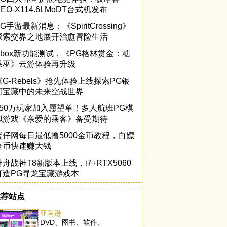
NEO-X114.6LMoDT台式机发布
G手游最新消息：《SpiritCrossing》
探索交界之地展开治愈冒险生活
Xbox新功能测试，《PG格林赏金：糖
果巫》云游体验再升级
《G-Rebels》抢先体验上线探索PG银
河宝藏中的未来空战世界
150万玩家加入愿望单！多人航班PG模
拟游戏《亲爱的乘客》备受期待
蛋仔网每日最低撸5000金币教程，白嫖
金币快速赚大钱
神舟战神T8新版本上线，i7+RTX5060
打造PG寻龙宝藏游戏本
推荐站点
亚马逊
DVD、图书、软件、