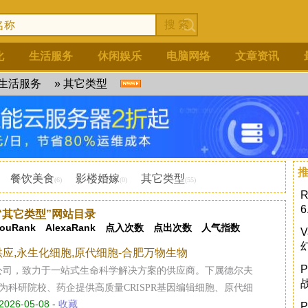
化
生活服务
休闲娱乐
电脑网络
文章资讯
生活服务
»
其它类型
餐饮美食
影楼婚嫁
其它类型
(6)
(0)
(55)
“其它类型”网站目录
ouRank
AlexaRank
点入次数
点出次数
人气指数
供应,永生化细胞,原代细胞-合肥万物生物
公司，致力于一站式生命科学解决方案的供应商。下属德尔夫
业为科研院校、药企提供高质量CRISPR基因编辑细胞、原代细
2026-05-08 -
收藏
记细胞、永生化细胞、细胞基础培养基、完全培养基、胎牛血清、