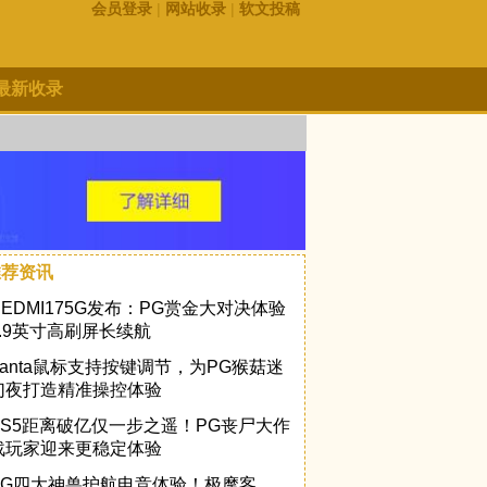
会员登录
|
网站收录
|
软文投稿
最新收录
推荐资讯
REDMI175G发布：PG赏金大对决体验
6.9英寸高刷屏长续航
Vanta鼠标支持按键调节，为PG猴菇迷
幻夜打造精准操控体验
PS5距离破亿仅一步之遥！PG丧尸大作
战玩家迎来更稳定体验
PG四大神兽护航电竞体验！极摩客