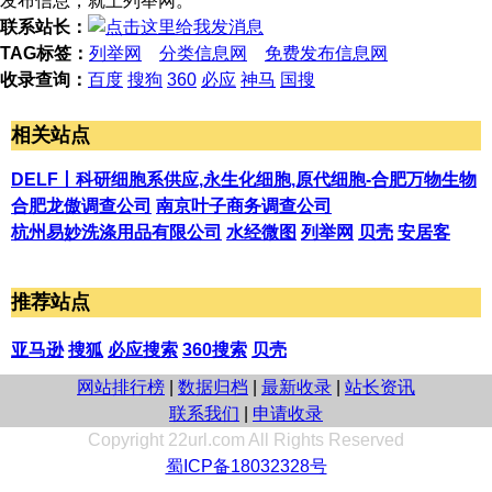
发布信息，就上列举网。
联系站长：
TAG标签：
列举网
分类信息网
免费发布信息网
收录查询：
百度
搜狗
360
必应
神马
国搜
相关站点
DELF丨科研细胞系供应,永生化细胞,原代细胞-合肥万物生物
合肥龙傲调查公司
南京叶子商务调查公司
杭州易妙洗涤用品有限公司
水经微图
列举网
贝壳
安居客
推荐站点
亚马逊
搜狐
必应搜索
360搜索
贝壳
网站排行榜
|
数据归档
|
最新收录
|
站长资讯
联系我们
|
申请收录
Copyright 22url.com All Rights Reserved
蜀ICP备18032328号