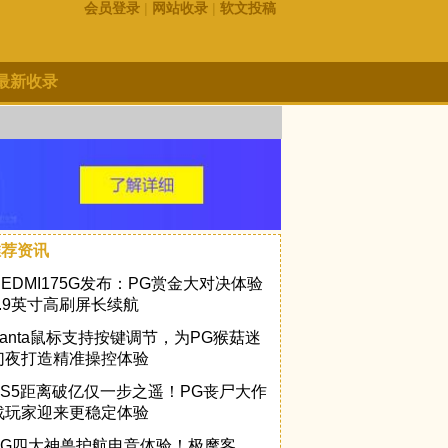
会员登录
|
网站收录
|
软文投稿
最新收录
推荐资讯
REDMI175G发布：PG赏金大对决体验
6.9英寸高刷屏长续航
Vanta鼠标支持按键调节，为PG猴菇迷
幻夜打造精准操控体验
PS5距离破亿仅一步之遥！PG丧尸大作
战玩家迎来更稳定体验
PG四大神兽护航电竞体验！极摩客