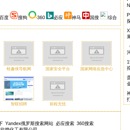
P
百度
搜狗
360
必应
神马
国搜
综合
蛙趣侠导航网
国家安全平台
国家网络应急中心
智联招聘
前程无忧
下
Yandex俄罗斯搜索网站
必应搜索
360搜索
东欣烨化工有限公司