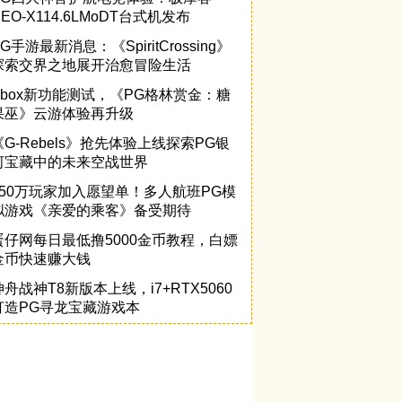
NEO-X114.6LMoDT台式机发布
G手游最新消息：《SpiritCrossing》
探索交界之地展开治愈冒险生活
Xbox新功能测试，《PG格林赏金：糖
果巫》云游体验再升级
《G-Rebels》抢先体验上线探索PG银
河宝藏中的未来空战世界
150万玩家加入愿望单！多人航班PG模
拟游戏《亲爱的乘客》备受期待
蛋仔网每日最低撸5000金币教程，白嫖
金币快速赚大钱
神舟战神T8新版本上线，i7+RTX5060
打造PG寻龙宝藏游戏本