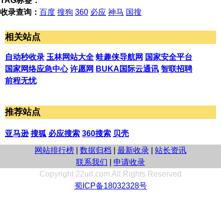
TAG标签：
收录查询：
百度
搜狗
360
必应
神马
国搜
相关站点
自动秒收录
玉林网站大全
蛙趣侠导航网
国家安全平台
国家网络应急中心
许愿网
BUKA国际云通讯
智联招聘
前程无忧
推荐站点
亚马逊
搜狐
必应搜索
360搜索
贝壳
网站排行榜
|
数据归档
|
最新收录
|
站长资讯
联系我们
|
申请收录
Copyright 22url.com All Rights Reserved
蜀ICP备18032328号